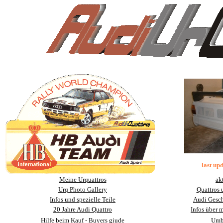
last up
Meine Urquattros
ak
Urq Photo Gallery
Quattros 
Infos und spezielle Teile
Audi Gesch
20 Jahre Audi Quattro
Infos über 
Hilfe beim Kau
f - Buyers giude
Umb